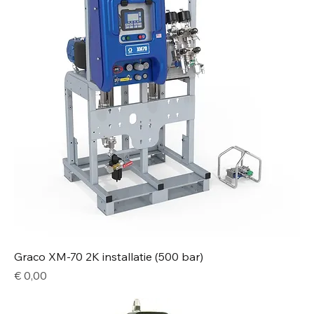
Graco XM-70 2K installatie (500 bar)
Price
€ 0,00