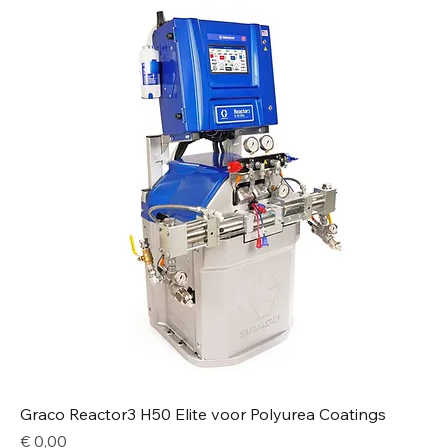
Graco Reactor3 H50 Elite voor Polyurea Coatings
Price
€ 0,00