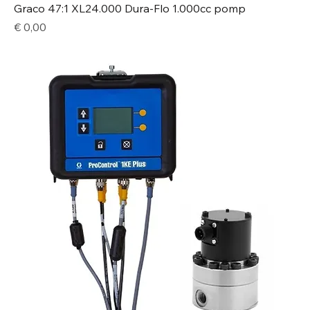
Graco 47:1 XL24.000 Dura-Flo 1.000cc pomp
Price
€ 0,00