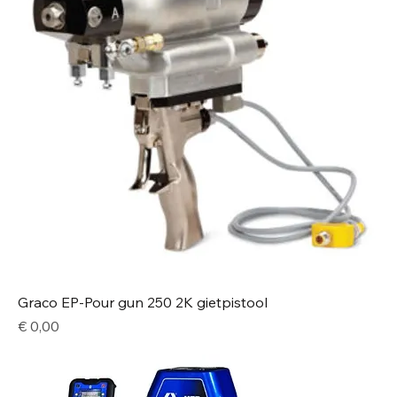
Graco EP-Pour gun 250 2K gietpistool
Price
€ 0,00