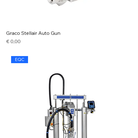
Graco Stellair Auto Gun
Price
€ 0,00
EQC