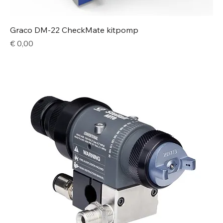
Graco DM-22 CheckMate kitpomp
Price
€ 0,00