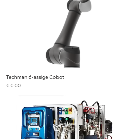
Techman 6-assige Cobot
Price
€ 0,00