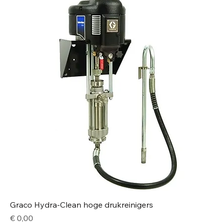
Graco Hydra-Clean hoge drukreinigers
Price
€ 0,00