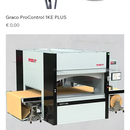
Graco ProControl 1KE PLUS
Price
€ 0,00