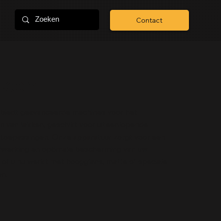
Contact
ken
 biedt geavanceerde machines voor het
 van lakken, geschikt voor uiteenlopende
e toepassingen. Onze apparatuur zorgt voor een
fwerking en optimale bescherming van uw
 of u nu werkt met hoogglans, matte of speciale
en.