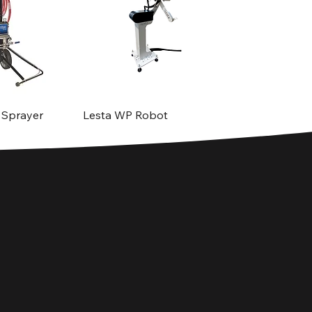
 Sprayer
Lesta WP Robot