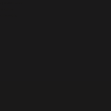
ij staan voor
ns op te
oplossing