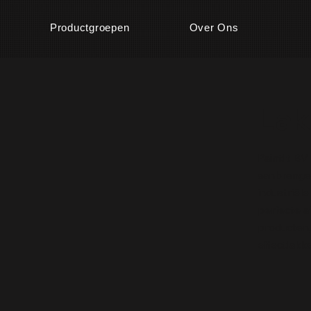
Productgroepen
Over Ons
Lak
PaintIt BV
aanbrengen
industriël
perfecte a
producten,
effectlakk