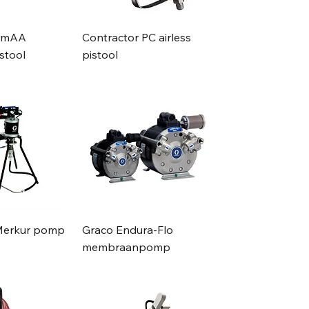
ormAA
Contractor PC airless
stool
pistool
Merkur pomp
Graco Endura-Flo
membraanpomp