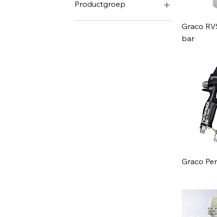
Productgroep
Nozzles
Graco RV
Robots
bar
Kitten
Lijmen
Coatings
Automatisering
COP
1K
Polyurea
Schuimen
Pistolen
Graco Pe