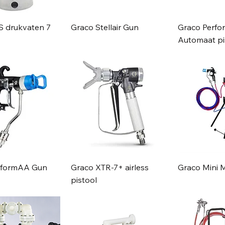
S drukvaten 7
Graco Stellair Gun
Graco Perf
Automaat pi
rformAA Gun
Graco XTR-7+ airless
Graco Mini 
pistool