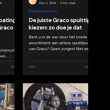
ad
Dec 6, 2024
2 min read
Expertisecentrum
oatings
De juiste Graco spuittip
Graco
kiezen: zo doe je dat
Bent u in de war door het brede
assortiment aan airless spuittips
van Graco? Geen zorgen! Met een
onstructies,
groot aanbod aan kleuren, types
een
en...
. Deze
tw