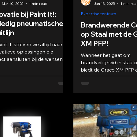
Mar 10, 2025
1 min read
Jan 13, 2025
1 min re
ovatie bij Paint It!:
Expertisecentrum
ledig pneumatische
Brandwerende C
itlijn
op Staal met de 
XM PFP!
aint It! streven we altijd naar
vatieve oplossingen die
Wanneer het gaat om
ect aansluiten bij de wensen
brandveiligheid in staalc
onze klanten. In dit
biedt de Graco XM PFP 
esverhaal...
revolutionaire oplossing
krachtige machine is on