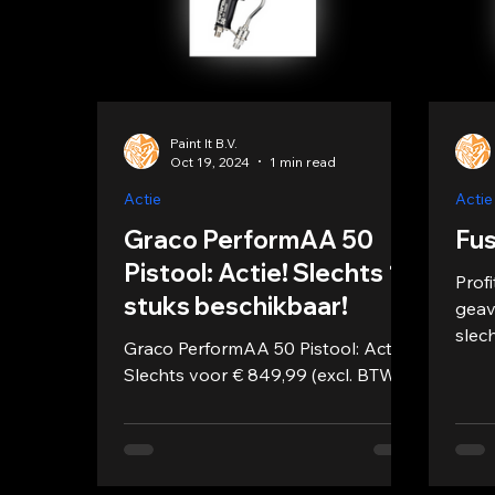
Paint It B.V.
Oct 19, 2024
1 min read
Actie
Actie
Graco PerformAA 50
Fus
Pistool: Actie! Slechts 15
Prof
stuks beschikbaar!
geav
slech
Graco PerformAA 50 Pistool: Actie!
actie
Slechts voor € 849,99 (excl. BTW).