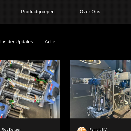
Productgroepen
Over Ons
Insider Updates
Actie
Roy Keijzer
Paint It B.V.