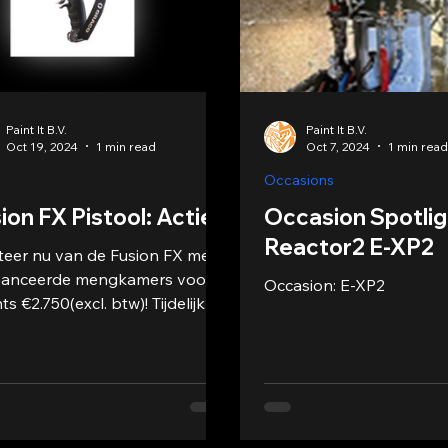
Paint It B.V.
Paint It B.V.
Oct 19, 2024
1 min read
Oct 7, 2024
1 min rea
Occasions
ion FX Pistool: Actie!
Occasion Spotlig
Reactor2 E-XP2
iteer nu van de Fusion FX met
anceerde mengkamers voor
Occasion: E-XP2
ts €2.750(excl. btw)! Tijdelijk in
, mis het niet!