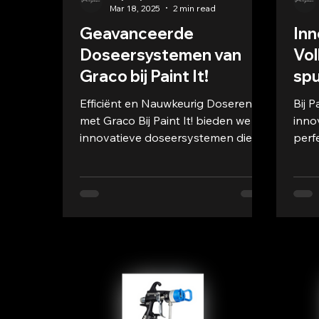
Mar 18, 2025
2 min read
Geavanceerde
Inn
Doseersystemen van
Vol
Graco bij Paint It!
spu
Efficiënt en Nauwkeurig Doseren
Bij P
met Graco Bij Paint It! bieden we
inno
innovatieve doseersystemen die
perf
perfect aansluiten bij industriële...
van 
succ