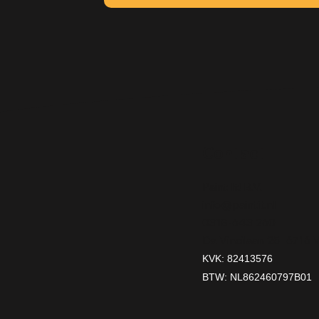
Contact
Paint It! B.V.
info@paintit.nl
0318-643 260
Da Vincilaan 25 6716
KVK: 82413576
BTW: NL862460797B01