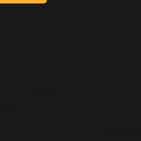
Stel een
Ons Verhaal
vraag
 WC Ede
Blogs
© 2025 by Keijzer Media W