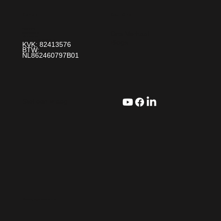
Over Ons
Contact
Paint It! B.V.
Ons Verhaal
info@paintit.nl
0318-643 260
Blogs
Da Vincilaan 25 6716 WC Ede
KVK: 82413576
BTW:
NL862460797B01
Stel een vraag
© 2025 by Keijzer Media Works