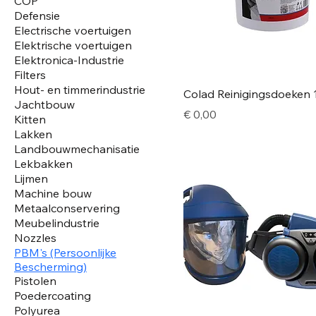
COP
Defensie
Electrische voertuigen
Elektrische voertuigen
Elektronica-Industrie
Filters
Hout- en timmerindustrie
Colad Reinigingsdoeken 
Jachtbouw
Price
€ 0,00
Kitten
Lakken
Landbouwmechanisatie
Lekbakken
Lijmen
Machine bouw
Metaalconservering
Meubelindustrie
Nozzles
PBM's (Persoonlijke
Bescherming)
Pistolen
Poedercoating
Polyurea