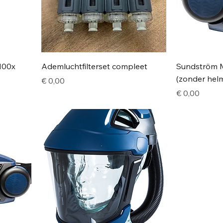
100x
Ademluchtfilterset compleet
Sundström 
(zonder hel
Price
€ 0,00
Price
€ 0,00