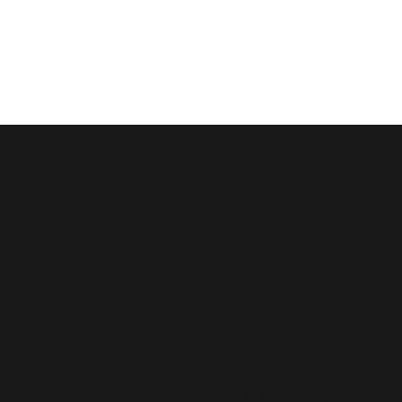
Stel een
Ons Verhaal
vraag
 WC Ede
Blogs
© 2025 by Keijzer Media W