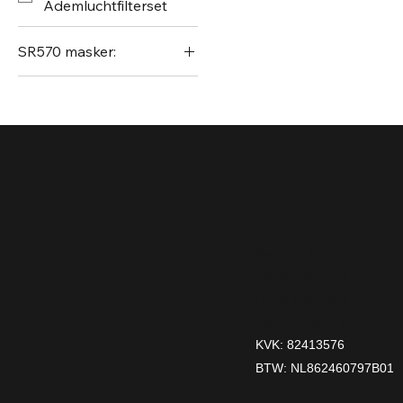
Ademluchtfilterset
SR570 masker:
H02-0312 | SR221 P3
voorfilter
H02-1512 | P3 R
schroeffilter voor
schuurstof
H02-7012 | SR518 A2
Contact
schroeffilter
H02-7112 | SR515 ABE1
Paint It! B.V.
schroeffilter
info@paintit.nl
H02-7212 | SR597 |
0318-643 260
A1BE2K1 (ABEK)
Da Vincilaan 25 6716
schroeffilter
KVK: 82413576
H03-0612 | SR507
BTW: NL862460797B01
Persluchtregelaar
H06-6512 | SR570