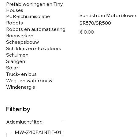
Prefab woningen en Tiny
Houses
Sundström Motorblower
PUR-schuimisolatie
Robots
SR570/SR500
Robots en automatisering
Price
€ 0,00
Roerwerken
Scheepsbouw
Schilders en stukadoors
Schuimen
Slangen
Solar
Truck- en bus
Weg- en waterbouw
Windenergie
Filter by
Ademluchtfilter:
MW-Z40PAINTIT-01 |