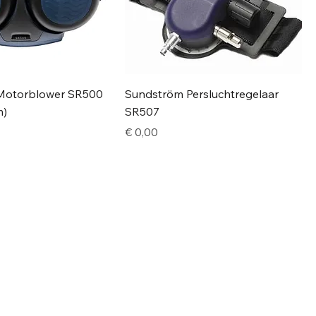
Motorblower SR500
Sundström Persluchtregelaar
m)
SR507
Price
€ 0,00