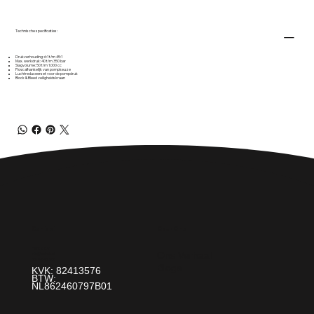
Technische specificaties:
Drukverhouding: 6:1 t/m 45:1
Max. werkdruk: 40 t/m 350 bar
Slagvolume: 50 t/m 1.000 cc
Flow: afhankelijk van pompkeuze
Luchtreduceerset voor de pompdruk
Block & Bleed veiligheidskraan
Over Ons
Contact
Paint It! B.V.
Ons Verhaal
info@paintit.nl
0318-643 260
Blogs
Da Vincilaan 25 6716 WC Ede
KVK: 82413576
BTW:
NL862460797B01