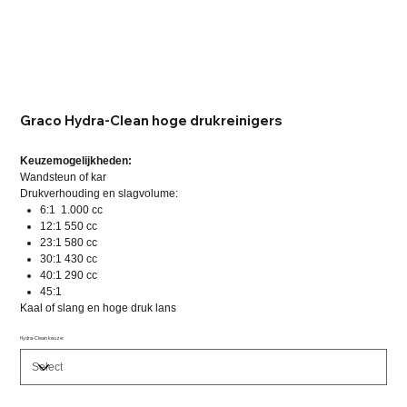
Graco Hydra-Clean hoge drukreinigers
Keuzemogelijkheden:
Wandsteun of kar
Drukverhouding en slagvolume:
6:1 1.000 cc
12:1 550 cc
23:1 580 cc
30:1 430 cc
40:1 290 cc
45:1
Kaal of slang en hoge druk lans
Hydra-Clean keuze: