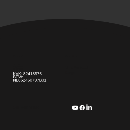
Over Ons
Contact
Paint It! B.V.
Ons Verhaal
info@paintit.nl
0318-643 260
Blogs
Da Vincilaan 25 6716 WC Ede
KVK: 82413576
BTW:
NL862460797B01
Stel een vraag