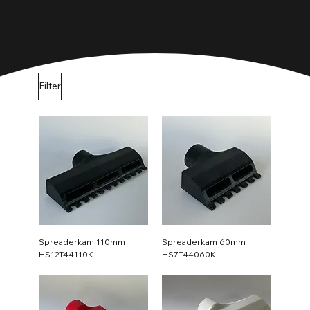
Nozzles
Onze nozzles zijn ontworpen voor precisie en duurzaamheid, essentieel voor het bereiken van een optimale sproeiprestatie. PaintIt BV levert nozzles die
compatibel zijn met diverse apparatuur en geschikt zijn voor verschillende applicaties, van fijne verstuiving tot heavy-duty coatings.
Filter
Spreaderkam 110mm
Spreaderkam 60mm
HS12T44110K
HS7T44060K