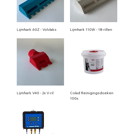
Lijmhark 60Z - Volvlaks
Lijmhark 110W - 18-rillen
Lijmhark V40 - 2x V-ril
Colad Reinigingsdoeken
100x