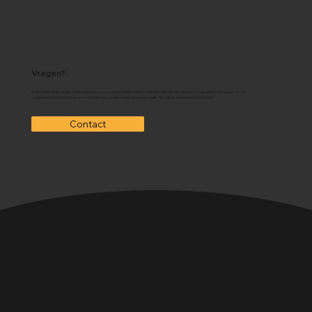
Vragen?
Heeft u hulp nodig of wilt u meer weten over onze oplossingen? Neem contact met ons op, ons team staat altijd voor u klaar om uw
vragen te beantwoorden en u te voorzien van de informatie die u nodig heeft. We zijn er om u te ondersteunen!
Contact
Over Ons
Contact
Paint It! B.V.
Ons Verhaal
info@paintit.nl
0318-643 260