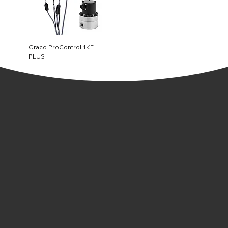
Graco ProControl 1KE
PLUS