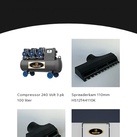
Accessoires
PaintIt BV biedt een breed scala aan accessoires die uw apparatuur aanvullen en optimaliseren. Van reserveonderdelen tot extra hulpmiddelen, onze
accessoires zijn ontworpen om de prestaties en levensduur van uw machines te maximaliseren.
Compressor 240 Volt 3 pk
Spreaderkam 110mm
100 liter
HS12T44110K