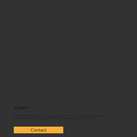
Vragen?
Heeft u hulp nodig of wilt u meer weten over onze oplossingen? Neem contact met ons op, ons team staat altijd voor u klaar om uw
vragen te beantwoorden en u te voorzien van de informatie die u nodig heeft. We zijn er om u te ondersteunen!
Contact