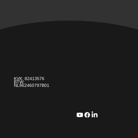
Over Ons
Contact
Paint It! B.V.
Ons Verhaal
info@paintit.nl
0318-643 260
Blogs
Da Vincilaan 25 6716 WC Ede
KVK: 82413576
BTW:
NL862460797B01
Stel een vraag