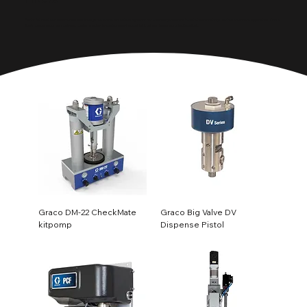
Filters
PaintIt BV biedt een breed scala aan filtersystemen die essentieel zijn voor het waarborgen van de kwaliteit van coatings, lakken en andere applicaties. Onze
filters zorgen voor een zuivere, contaminatievrije werkomgeving, wat leidt tot een hogere productkwaliteit.
Graco DM-22 CheckMate
Graco Big Valve DV
kitpomp
Dispense Pistol