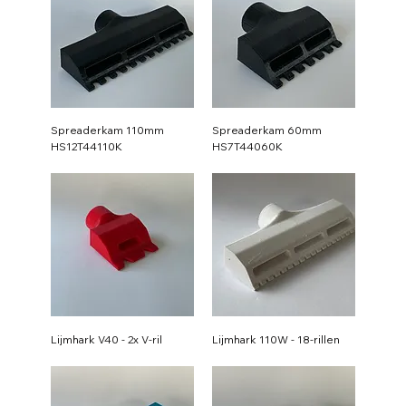
Spreaderkam 110mm
Spreaderkam 60mm
HS12T44110K
HS7T44060K
Lijmhark V40 - 2x V-ril
Lijmhark 110W - 18-rillen