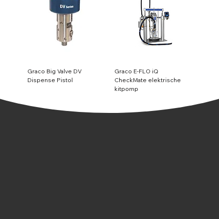
Graco Big Valve DV
Graco E-FLO iQ
Dispense Pistol
CheckMate elektrische
kitpomp