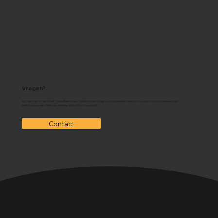
Vragen?
Op zoek naar advies of heeft u specifieke vragen? Wij staan voor u klaar om te helpen. Aarzel niet om contact met ons op te nemen, we
denken graag met u mee over de beste oplossing voor uw project.
Contact