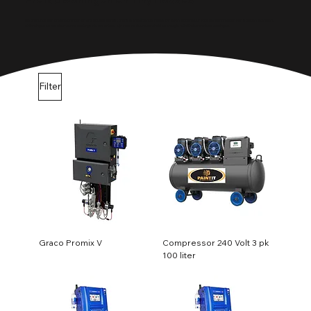
Prefab woningen en Tiny Houses
De productie van prefabwoningen en tiny houses vereist precisie en efficiëntie. PaintIt BV levert apparatuur voor het aanbrengen van isolatiematerialen,
afdichtingen en beschermende coatings die essentieel zijn voor de duurzaamheid en energie-efficiëntie van deze woningen.
Filter
Graco Promix V
Compressor 240 Volt 3 pk
100 liter