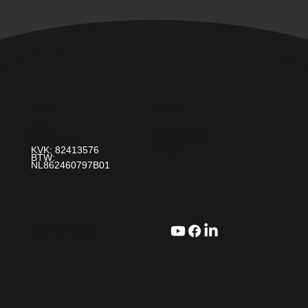
Over Ons
Contact
Paint It! B.V.
Ons Verhaal
info@paintit.nl
0318-643 260
Blogs
Da Vincilaan 25 6716 WC Ede
KVK: 82413576
BTW:
NL862460797B01
Stel een vraag