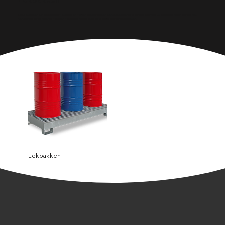
Lekbakken
Onze lekbakken zijn ontworpen om lekkages en morsen op een veilige en effectieve manier op te vangen, waardoor uw werkplek schoon en veilig blijft.
Verkrijgbaar in verschillende maten en materialen, bieden ze de juiste oplossing voor uw behoeften.
Lekbakken