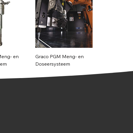
Meng- en
Graco PGM Meng- en
eem
Doseersysteem