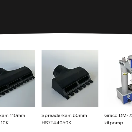
rkam 110mm
Spreaderkam 60mm
Graco DM-2
110K
HS7T44060K
kitpomp