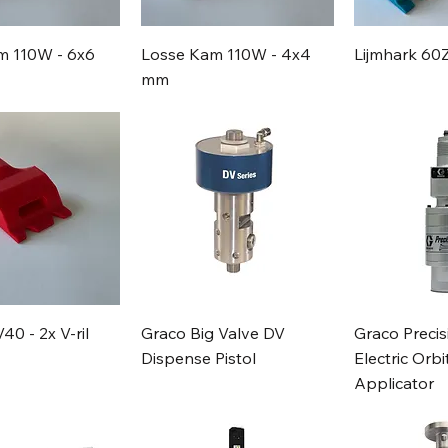
m 110W - 6x6
Losse Kam 110W - 4x4
Lijmhark 60Z
mm
40 - 2x V-ril
Graco Big Valve DV
Graco Precis
Dispense Pistol
Electric Orbi
Applicator