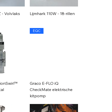
 - Volvlaks
Lijmhark 110W - 18-rillen
EQC
ionSwirl™
Graco E-FLO iQ
tal
CheckMate elektrische
kitpomp