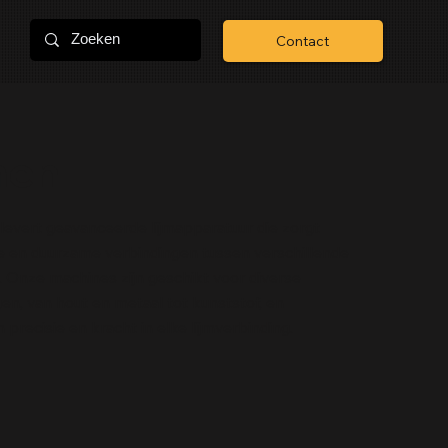
Contact
men
 levert geavanceerde lijmapparatuur die zorgt
e en duurzame verbindingen tussen verschillende
. Onze machines zijn geschikt voor diverse
en, van hout en metaal tot kunststof, en
precisie en kracht in elke lijmverbinding.