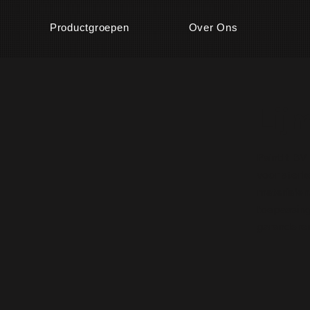
Productgroepen
Over Ons
Lij
PaintIt BV
voor sterk
materialen
toepassing
garanderen 