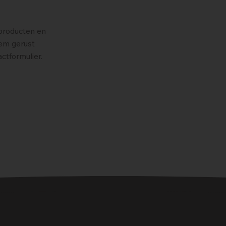
 producten en
eem gerust
actformulier.