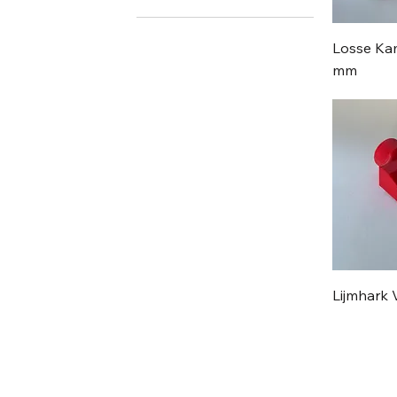
Nozzles
Robots
Losse Ka
3K
mm
4K
Kitten
Filters
Schuimen
2K
Coatings
Pistolen
Automatisering
COP
1K
Lakken
Lijmhark V