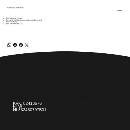
Technische specificaties:
Max. werkdruk: 240 bar
Perslucht: 5,5-7 bar schone droge en gefilterde lucht
Gewicht: 3,4 kg
Max. temperatuur: 82C
Over Ons
Contact
Paint It! B.V.
Ons Verhaal
info@paintit.nl
0318-643 260
Blogs
Da Vincilaan 25 6716 WC Ede
KVK: 82413576
BTW:
NL862460797B01