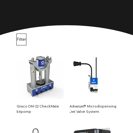
Elektronica-industrie
In de elektronica-industrie zijn precisie en betrouwbaarheid cruciaal. PaintIt BV levert geavanceerde apparatuur voor het aanbrengen van coatings, lijmen en
afdichtingen die essentieel zijn voor de bescherming en duurzaamheid van elektronische componenten. Onze machines zijn ontworpen om te voldoen aan
de hoogste normen van nauwkeurigheid en efficiëntie, waardoor u verzekerd bent van consistente kwaliteit.
Filter
Graco DM-22 CheckMate
Advanjet® Microdispensing
kitpomp
Jet Valve System