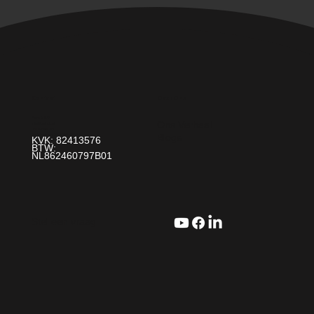
Over Ons
Contact
Paint It! B.V.
Ons Verhaal
info@paintit.nl
0318-643 260
Blogs
Da Vincilaan 25 6716 WC Ede
KVK: 82413576
BTW:
NL862460797B01
Stel een vraag