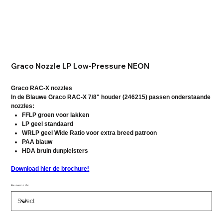
Graco Nozzle LP Low-Pressure NEON
Graco RAC-X nozzles
In de Blauwe Graco RAC-X 7/8" houder (246215) passen onderstaande
nozzles:
FFLP groen voor lakken
LP geel standaard
WRLP geel Wide Ratio voor extra breed patroon
PAA blauw
HDA bruin dunpleisters
Download hier de brochure!
Keuze nozzle: