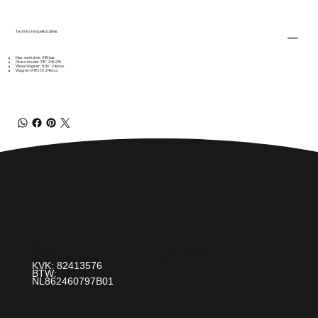
Technische speficicaties:
Max. werkdruk: 345 bar
Graco houder 7/8" 246215
Wiwa/Wagner: 11/16" 246xxx
Wagner: M18x1.5 246xxx
Over Ons
Contact
Paint It! B.V.
Ons Verhaal
info@paintit.nl
0318-643 260
Blogs
Da Vincilaan 25 6716 WC Ede
KVK: 82413576
BTW:
NL862460797B01