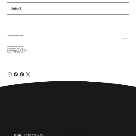
Technische speficaties:
Max. werkdruk: 345 bar
Graco houder 7/8" 246215
Wiwa/Wagner: 11/16" 246xxx
Wagner: M18x1.5 246xxx
Over Ons
Contact
Paint It! B.V.
Ons Verhaal
info@paintit.nl
0318-643 260
Blogs
Da Vincilaan 25 6716 WC Ede
KVK: 82413576