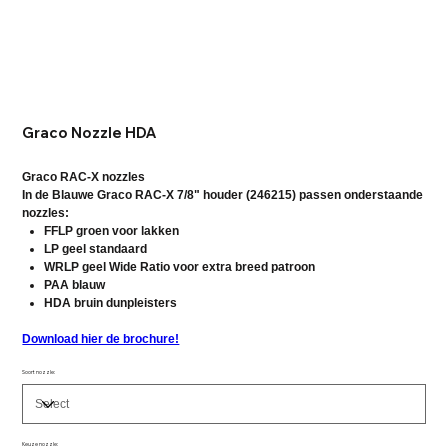
Graco Nozzle HDA
Graco RAC-X nozzles
In de Blauwe Graco RAC-X 7/8" houder (246215) passen onderstaande
nozzles:
FFLP groen voor lakken
LP geel standaard
WRLP geel Wide Ratio voor extra breed patroon
PAA blauw
HDA bruin dunpleisters
Download hier de brochure!
Soort nozzle:
Keuze nozzle: