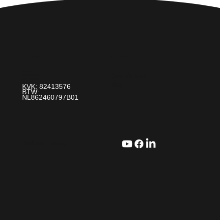
Over Ons
Contact
Paint It! B.V.
Ons Verhaal
info@paintit.nl
0318-643 260
Blogs
Da Vincilaan 25 6716 WC Ede
KVK: 82413576
BTW:
NL862460797B01
Stel een vraag