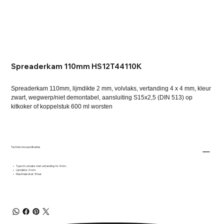
Spreaderkam 110mm HS12T44110K
Spreaderkam 110mm, lijmdikte 2 mm, volvlaks, vertanding 4 x 4 mm, kleur
zwart, wegwerp/niet demontabel, aansluiting S15x2,5 (DIN 513) op
kitkoker of koppelstuk 600 ml worsten
Technische specificaties
• Type ril: volvlaks met vertanding 4 x 4 mm.
• Lijmdikte: 2 mm.
• Maximale druk: 10 bar.