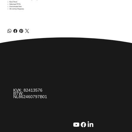
• Kleur: Rood.
• Materiaal: PETG.
• Demontabel: Nee.
• Uitvoering: Wegwerp.
Over Ons
Contact
Paint It! B.V.
Ons Verhaal
info@paintit.nl
0318-643 260
Blogs
Da Vincilaan 25 6716 WC Ede
KVK: 82413576
BTW:
NL862460797B01
Stel een vraag