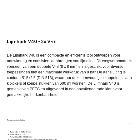
Lijmhark V40 - 2x V-ril
De Lijmhark V40 is een compacte en efficiënte tool ontworpen voor
nauwkeurig en consistent aanbrengen van lijmrillen. Dit wegwerpmodel is
voorzien van een dubbele V-ril (8 x 8 mm) en is geschikt voor diverse
toepassingen met een maximale werkdruk van 8 bar. De aansluiting is
conform S15x2,5 (DIN 513), waardoor deze eenvoudig te koppelen is aan
kitkokers of koppelstukken van 600 ml worsten. De Lijmhark V40 is
gemaakt van PETG en uitgevoerd in een opvallende rode kleur voor
gemakkelijke herkenbaarheid.
Technische specificaties
• Type ril: 2 x V-ril (8 x 8 mm).
• Maximale druk: 8 bar.
• Aansluiting: S15x2,5 (DIN 513).
• Compatibiliteit: Kitkoker/cartridge of koppelstuk 600 ml worsten.