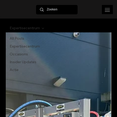
Expertisecentrum
All Posts
Expertisecentrum
Occasions
Insider Updates
Actie