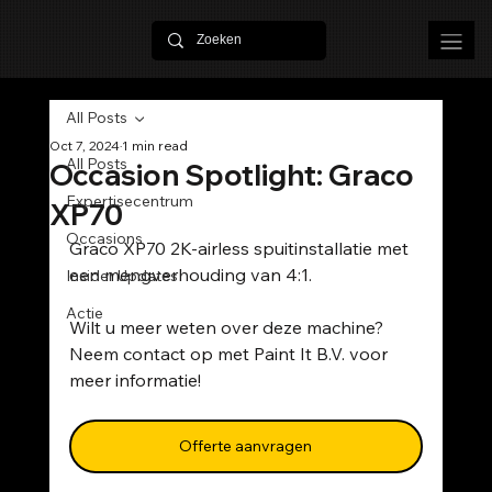
All Posts
Oct 7, 2024
1 min read
All Posts
Occasion Spotlight: Graco
Expertisecentrum
XP70
Occasions
Graco XP70 2K-airless spuitinstallatie met 
een mengverhouding van 4:1.
Insider Updates
Actie
Wilt u meer weten over deze machine? 
Neem contact op met Paint It B.V. voor 
meer informatie!
Offerte aanvragen