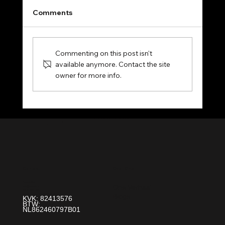
Comments
Commenting on this post isn't
available anymore. Contact the site
owner for more info.
Occasion Spotlight: Reactor2 E-XP2
Over Ons
Contact
Paint It! B.V.
Ons Verhaal
info@paintit.nl
0318-643 260
Blogs
Da Vincilaan 25 6716 WC Ede
KVK: 82413576
BTW:
NL862460797B01