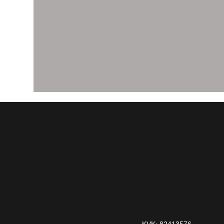
Contact
Paint It! B.V.
info@paintit.nl
0318-643 260
Da Vincilaan 25 6716
KVK: 82413576