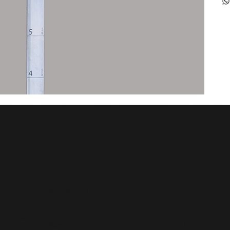
Stel een
Ons Verhaal
vraag
 WC Ede
Blogs