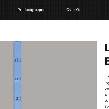
Productgroepen
Over Ons
De
la
ve
pr
to
so