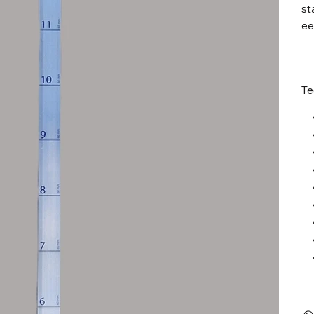
st
ee
Te
• 
• 
•
• 
• 
• 
• 
• 
• 