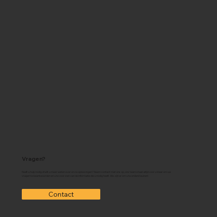
Vragen?
Heeft u hulp nodig of wilt u meer weten over onze oplossingen? Neem contact met ons op, ons team staat altijd voor u klaar om uw
vragen te beantwoorden en u te voorzien van de informatie die u nodig heeft. We zijn er om u te ondersteunen!
Contact