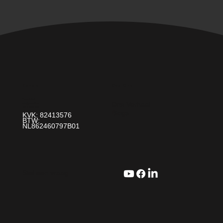
Over Ons
Contact
Paint It! B.V.
Ons Verhaal
info@paintit.nl
0318-643 260
Blogs
Da Vincilaan 25 6716 WC Ede
KVK: 82413576
BTW:
NL862460797B01
Stel een vraag