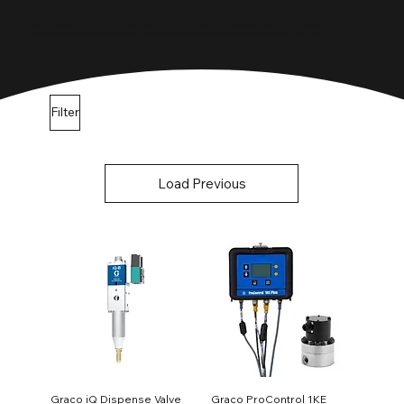
Meubelindustrie
In de meubelindustrie is de afwerking van cruciaal belang voor zowel esthetiek als duurzaamheid. PaintIt BV biedt geavanceerde apparatuur voor het
aanbrengen van lakken, vernissen en coatings die zorgen voor een perfecte afwerking en langdurige bescherming van meubelstukken.
Filter
Load Previous
Graco iQ Dispense Valve
Graco ProControl 1KE