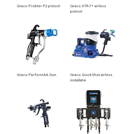
Graco Probler P2 pistool
Graco XTR-7+ airless
pistool
Graco PerformAA Gun
Graco QuickShot airless
installatie