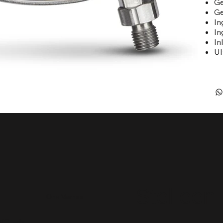
Ge
Ge
In
In
In
UI
Stel een
Ons Verhaal
 WC Ede