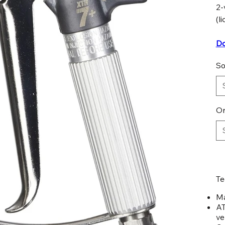
2-
(l
Do
So
On
Te
Ma
AT
ve