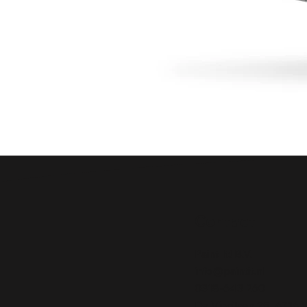
Contact
Paint It! B.V.
info@paintit.nl
0318-643 260
Da Vincilaan 25 6716