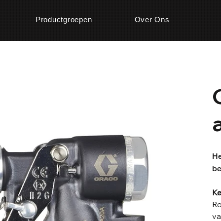
Productgroepen
Over Ons
He
be
Ke
Ro
va