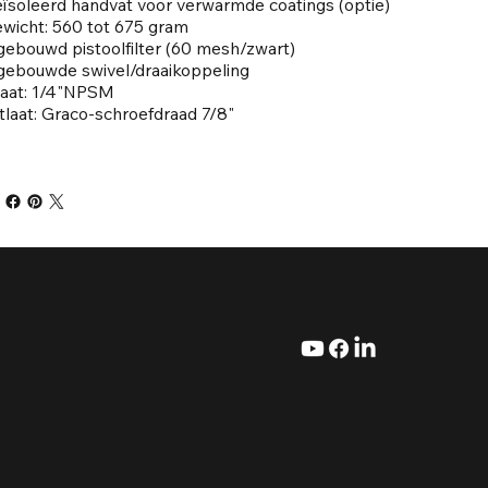
ïsoleerd handvat voor verwarmde coatings (optie)
wicht: 560 tot 675 gram
gebouwd pistoolfilter (60 mesh/zwart)
gebouwde swivel/draaikoppeling
laat: 1/4"NPSM
tlaat: Graco-schroefdraad 7/8"