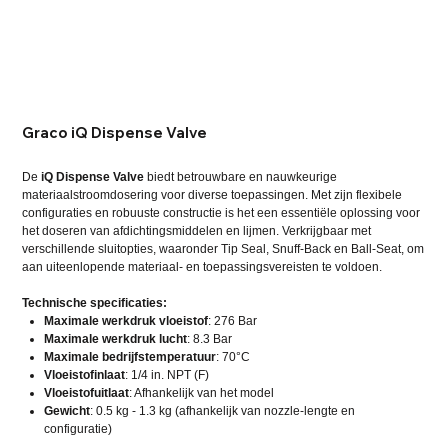
Graco iQ Dispense Valve
De
iQ Dispense Valve
biedt betrouwbare en nauwkeurige
materiaalstroomdosering voor diverse toepassingen. Met zijn flexibele
configuraties en robuuste constructie is het een essentiële oplossing voor
het doseren van afdichtingsmiddelen en lijmen. Verkrijgbaar met
verschillende sluitopties, waaronder Tip Seal, Snuff-Back en Ball-Seat, om
aan uiteenlopende materiaal- en toepassingsvereisten te voldoen.
Technische specificaties:
Maximale werkdruk vloeistof
: 276 Bar
Maximale werkdruk lucht
: 8.3 Bar
Maximale bedrijfstemperatuur
: 70°C
Vloeistofinlaat
: 1/4 in. NPT (F)
Vloeistofuitlaat
: Afhankelijk van het model
Gewicht
: 0.5 kg - 1.3 kg (afhankelijk van nozzle-lengte en
configuratie)