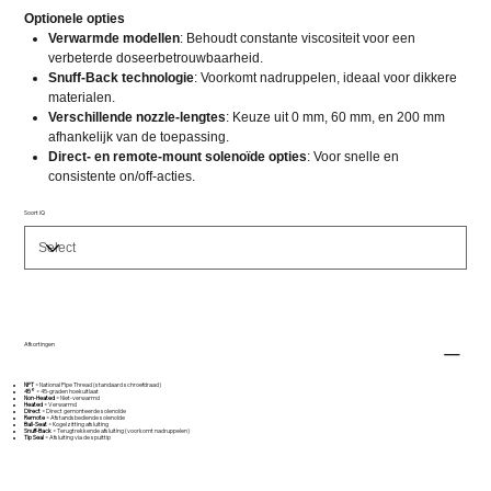
Optionele opties
Verwarmde modellen
: Behoudt constante viscositeit voor een
verbeterde doseerbetrouwbaarheid.
Snuff-Back technologie
: Voorkomt nadruppelen, ideaal voor dikkere
materialen.
Verschillende nozzle-lengtes
: Keuze uit 0 mm, 60 mm, en 200 mm
afhankelijk van de toepassing.
Direct- en remote-mount solenoïde opties
: Voor snelle en
consistente on/off-acties.
Soort iQ
Afkortingen
NPT
= National Pipe Thread (standaard schroefdraad)
45°
= 45-graden hoekuitlaat
Non-Heated
= Niet-verwarmd
Heated
= Verwarmd
Direct
= Direct gemonteerde solenoïde
Remote
= Afstandsbediende solenoïde
Ball-Seat
= Kogelzitting afsluiting
Snuff-Back
= Terugtrekkende afsluiting (voorkomt nadruppelen)
Tip Seal
= Afsluiting via de spuittip