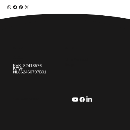
Over Ons
Contact
Paint It! B.V.
Ons Verhaal
info@paintit.nl
0318-643 260
Blogs
Da Vincilaan 25 6716 WC Ede
KVK: 82413576
BTW:
NL862460797B01
Stel een vraag