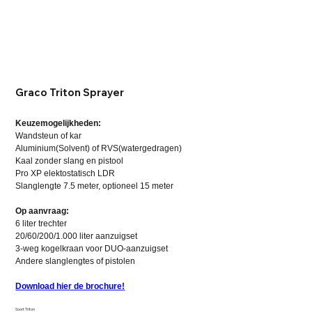
Graco Triton Sprayer
Keuzemogelijkheden:
Wandsteun of kar
Aluminium(Solvent) of RVS(watergedragen)
Kaal zonder slang en pistool
Pro XP elektostatisch LDR
Slanglengte 7.5 meter, optioneel 15 meter
Op aanvraag:
6 liter trechter
20/60/200/1.000 liter aanzuigset
3-weg kogelkraan voor DUO-aanzuigset
Andere slanglengtes of pistolen
Download hier de brochure!
Soort Triton