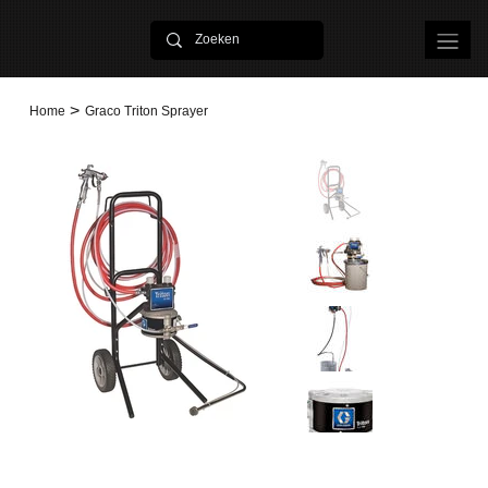
>
Home
Graco Triton Sprayer