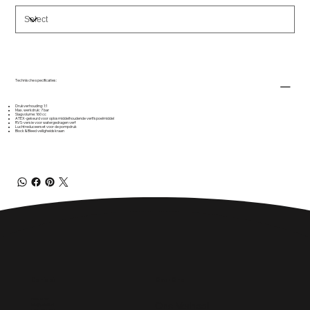
Technische specificaties:
Drukverhouding: 1:1
Max. werkdruk: 7 bar
Slagvolume: 160 cc
ATEX-gekeurd voor oplosmiddelhoudende verf/spoelmiddel
RVS-versie voor watergedragen verf
Luchtreduceerset voor de pompdruk
Block & Bleed veiligheidskraan
Over Ons
Contact
Paint It! B.V.
Ons Verhaal
info@paintit.nl