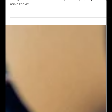
Fusion FX Pistool: Actie!
Profiteer nu van de Fusion FX met geavanceerde
mengkamers voor slechts €2.750(excl. btw)! Tijdelijk in actie,
mis het niet!