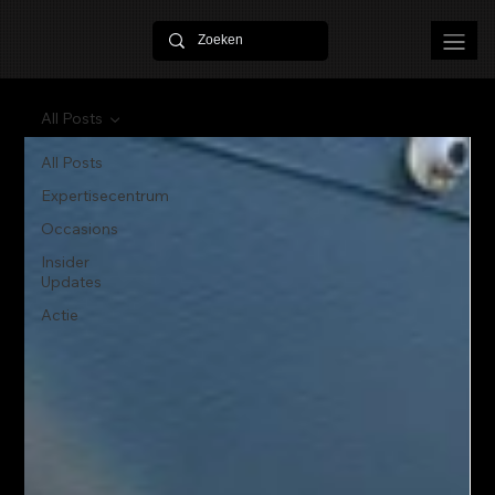
All Posts
All Posts
Expertisecentrum
Occasions
Insider
Updates
Actie