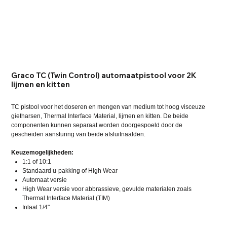
Graco TC (Twin Control) automaatpistool voor 2K
lijmen en kitten
TC pistool voor het doseren en mengen van medium tot hoog visceuze
gietharsen, Thermal Interface Material, lijmen en kitten. De beide
componenten kunnen separaat worden doorgespoeld door de
gescheiden aansturing van beide afsluitnaalden.
Keuzemogelijkheden:
1:1 of 10:1
Standaard u-pakking of High Wear
Automaat versie
High Wear versie voor abbrassieve, gevulde materialen zoals
Thermal Interface Material (TIM)
Inlaat 1/4"