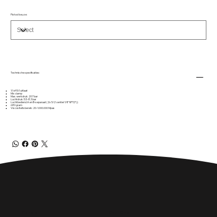
Pistool keuze:
Technische specificaties:
1:1 of 10:1 uitlaat
Mix clamp
Max. werkdruk: 207 bar
Luchtdruk: 5.5-8.3 bar
Luchtbediend A en B-separaat (2x 5/2 ventiel 1/8"NPT(F))
680 gram
Viscositeitsbereik: 20-1.000.000 Mpas
Over Ons
Contact