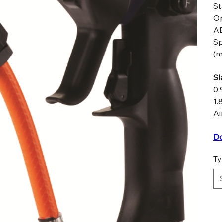
St
Op
AE
Sp
(m
Sl
0.
1.
Ai
Do
Ty