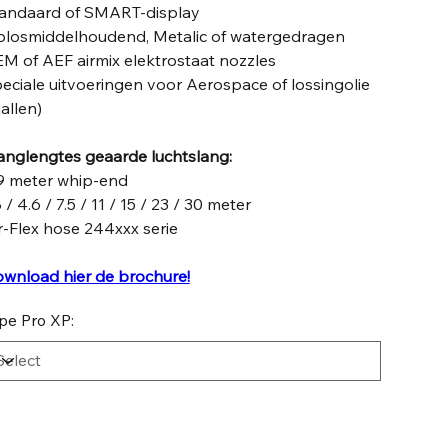
andaard of SMART-display
losmiddelhoudend, Metalic of watergedragen
M of AEF airmix elektrostaat nozzles
eciale uitvoeringen voor Aerospace of lossingolie
allen)
anglengtes geaarde luchtslang:
9 meter whip-end
8 / 4.6 / 7.5 / 11 / 15 / 23 / 30 meter
r-Flex hose 244xxx serie
wnload hier de brochure!
pe Pro XP: