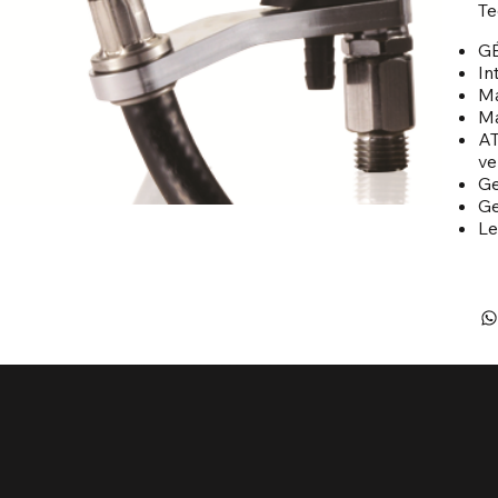
Te
GÉ
In
Ma
Ma
AT
ve
Ge
Ge
Le