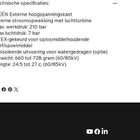
chnische specificaties:
ÉN Externe hoogspanningskast
terne stroomopwekking met luchtturbine
x. werkdruk: 210 bar
x.luchtdruk: 7 bar
EX-gekeurd voor oplosmiddelhoudende
rf/spoelmiddel
ïsoleerde uitvoering voor watergedragen (optie)
wicht: 660 tot 728 gram (60/85kV)
ngte: 24.5 tot 27 c, (60/85kV)