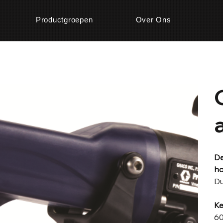
Productgroepen
Over Ons
De
ho
Du
Ke
60