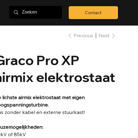
Contact
Previous
Next
Graco Pro XP
airmix elektrostaat
 lichste airmix elektrostaat met eigen
ogspanningsturbine.
s zonder kabel en externe stuurkast!
uzemogelijkheden:
kV of 85kV