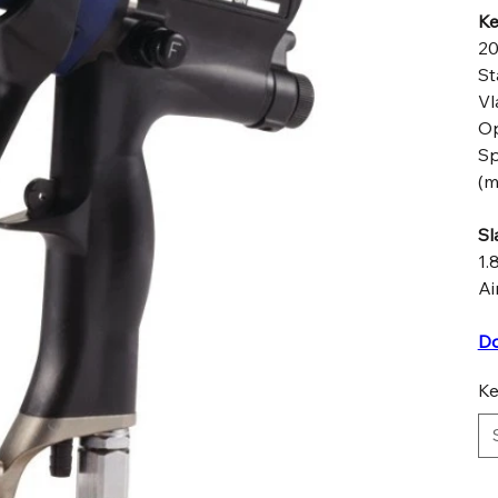
Ke
20
St
Vl
Op
Sp
(m
Sl
1.
Ai
Do
Ke