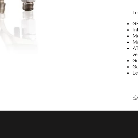
Te
GÉ
In
Ma
Ma
AT
ve
Ge
Ge
Le