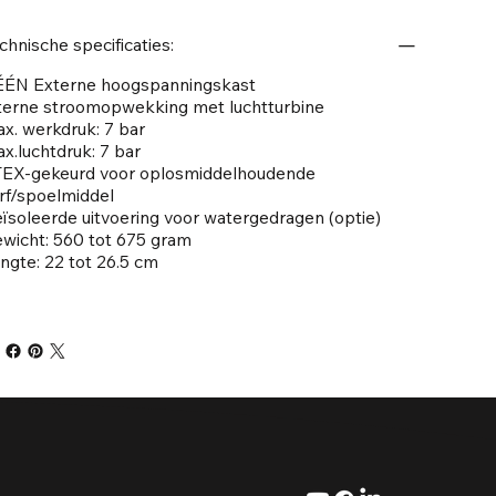
chnische specificaties:
ÉN Externe hoogspanningskast
terne stroomopwekking met luchtturbine
x. werkdruk: 7 bar
x.luchtdruk: 7 bar
EX-gekeurd voor oplosmiddelhoudende
rf/spoelmiddel
ïsoleerde uitvoering voor watergedragen (optie)
wicht: 560 tot 675 gram
ngte: 22 tot 26.5 cm