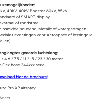
uzemogelijkheden:
kV, 40kV, 40kV Booster, 60kV, 85kV
andaard of SMART-display
akstraal of rondstraal
losmiddelhoudend, Metalic of watergedragen
eciale uitvoeringen voor Aerospace of lossingolie
allen)
anglengtes geaarde luchtslang:
8 / 4.6 / 7.5 / 11 / 15 / 23 / 30 meter
r-Flex hose 244xxx serie
wnload hier de brochure!
uze Pro XP airspray: