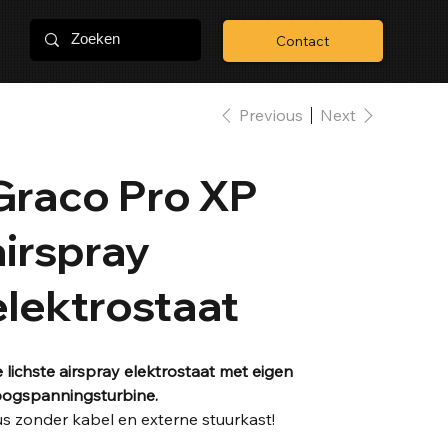
Contact
Previous
Next
Graco Pro XP
airspray
elektrostaat
 lichste airspray elektrostaat met eigen
ogspanningsturbine.
s zonder kabel en externe stuurkast!