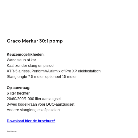
Graco Merkur 30:1 pomp
Keuzemogelijkheden:
Wandsteun of kar
Kaal zonder slang en pistool
XTR-5 airless, PerformAA airmix of Pro XP elektostatisch
Slanglengte 7.5 meter, optioneel 15 meter
Op aanvraag:
6 liter trechter
20/60/200/1.000 liter aanzuigset
3-weg kogelkraan voor DUO-aanzuigset
Andere slanglengtes of pistolen
Download hier de brochure!
Soort Merkur: