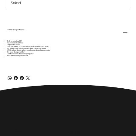
Technische specificaties:
Drukverhouding: 30:1
Max. werkdruk: 210 bar
Slagvolume: 75 cc
Flow: volcontinu 2.250 cc/min (max. theoretisch 4,5 l/min)
Rvs onderpomp voor watergedragen verf/spoelmiddel
ATEX-gekeurd voor oplosmiddelhoudende verf/spoelmiddel
Rvs hoge druk pompfilter
Luchtreduceerset voor de pompdruk
Block & Bleed veiligheidskraan
Over Ons
Contact
Paint It! B.V.
Ons Verhaal
info@paintit.nl
0318-643 260