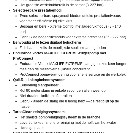
Het grootste werkdrukbereik in de sector (3-227 bar)
Selecteerbare prestatiemodi
Twee selecteerbare spraymodi bieden unieke prestatieniveaus
voor meer efficiëntie bij elke klus
Bespaar en bereik Xtreme Control met lagedrukmodus (3 - 140
bar)
Gebruik de hogedrukmodus voor extreme prestaties (35 - 227 bar)
Eenvoudig af te lezen digitaal ledscherm
Zichtbaar in zelfs de moeilijkste spuitomstandigheden
Endurance Vortex MAXLIFE EXTREME-zuigerpomp met
ProConnect
Endurance Vortex MAXLIFE EXTREME-stang gaat zes keer langer
mee dan de meest vergelijkbare concurrent
ProConnect pompverwijdering voor snelle service op de werkplek
QuikReel-slangbeheersysteem
Eenvoudig slangbeheer
Rol 90 meter slang in enkele seconden af en weer op
Niet draaien, knikken of oprollen
Gebruik alleen de slang die u nodig hebt — de rest blijft op de
haspel
TurboClean reinigingssysteem
Het snelste pompreinigingssysteem in de branche
Levert drie keer snellere reiniging met de helft van het water
Handige plaats