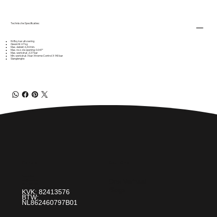
Technische Specificaties:
Hi-Boy kar uitvoering
Gewicht: 67 kg
Max. debiet: 6,4 l/min.
Max. nozzle opening: 0.047"
Max. werkdruk 227 bar
Min. werkdruk 3 bar Xtreme Control 3-140 bar
Slanglengte:
Over Ons
Contact
Paint It! B.V.
Ons Verhaal
info@paintit.nl
0318-643 260
Blogs
Da Vincilaan 25 6716 WC Ede
KVK: 82413576
BTW:
NL862460797B01