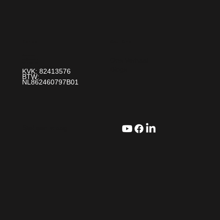
Over Ons
Contact
Paint It! B.V.
Ons Verhaal
info@paintit.nl
0318-643 260
Blogs
Da Vincilaan 25 6716 WC Ede
KVK: 82413576
BTW:
NL862460797B01
Stel een vraag