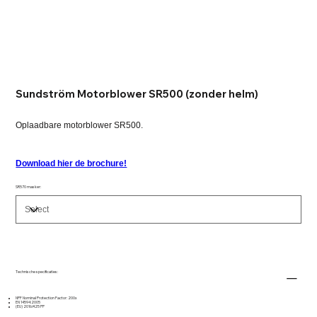
Sundström Motorblower SR500 (zonder helm)
Oplaadbare motorblower SR500.
Download hier de brochure!
SR570 masker:
Technische specificaties:
NPF Nominal Protection Factor: 200x
EN 14594:2005
(EU) 2016/425 PP