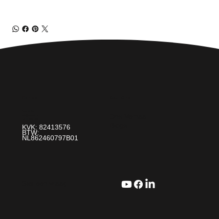
Over Ons
Contact
Paint It! B.V.
Ons Verhaal
info@paintit.nl
0318-643 260
Blogs
Da Vincilaan 25 6716 WC Ede
KVK: 82413576
BTW:
NL862460797B01
Stel een vraag