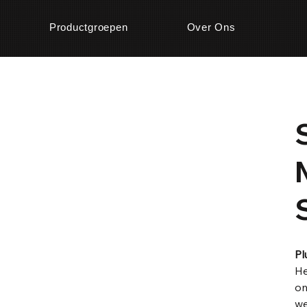
Productgroepen
Over Ons
0
Pl
He
om
we