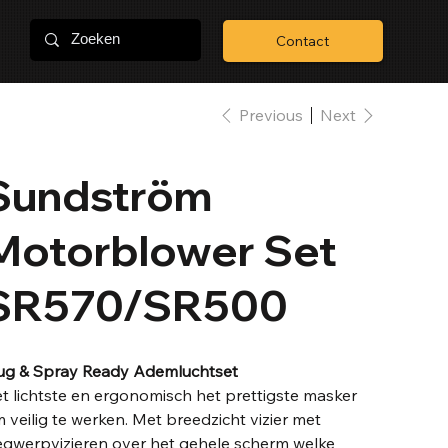
Contact
Previous
Next
Sundström
Motorblower Set
SR570/SR500
ug & Spray Ready Ademluchtset
t lichtste en ergonomisch het prettigste masker
 veilig te werken. Met breedzicht vizier met
gwerpvizieren over het gehele scherm welke