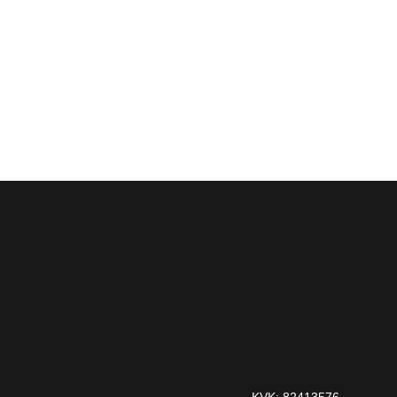
Contact
Paint It! B.V.
info@paintit.nl
0318-643 260
Da Vincilaan 25 6716
KVK: 82413576