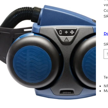
vo
Co
S
Do
SR
Te
NP
Ma